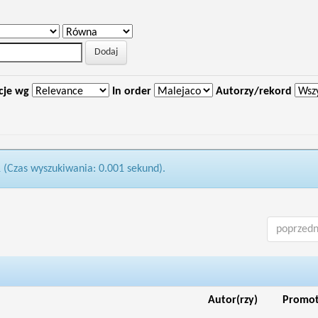
cje wg
In order
Autorzy/rekord
1 (Czas wyszukiwania: 0.001 sekund).
poprzedn
Autor(rzy)
Promo