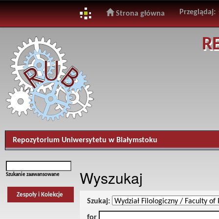
Przeglądaj:
Strona główna
Skip
R
navigation
Repozytorium Uniwersytetu w Białymstoku
Wyszukaj
Szukanie zaawansowane
Zespoły i Kolekcje
Szukaj:
for