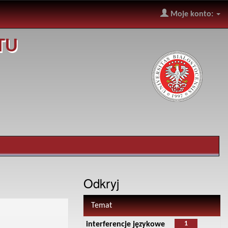
Moje konto:
TU
Odkryj
Temat
1
interferencje językowe