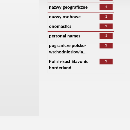
1
nazwy geograficzne
1
nazwy osobowe
1
onomastics
1
personal names
1
pogranicze polsko-
wschodniosłowia...
1
Polish‑East Slavonic
borderland