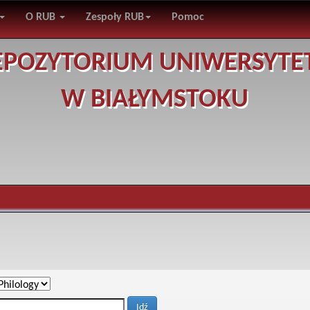
O RUB
Zespoły RUB
Pomoc
EPOZYTORIUM UNIWERSYTE
W BIAŁYMSTOKU