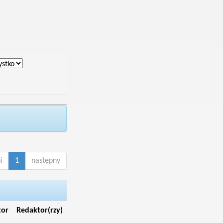
i
1
następny
tor
Redaktor(rzy)