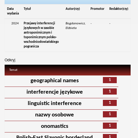
Data
Tytuł
Autor(rzy)
Promotor
Redaktor(rzy)
wydania
2024
Przejawy interferencji
Bogdanowicz,
-
-
językowych w zasobie
Elżbieta
antroponimicznym i
toponimicznym polsko-
wschodniosłowiańskiego
pogranicza
Odkryj
Temat
1
geographical names
1
interferencje językowe
1
linguistic interference
1
nazwy osobowe
1
onomastics
1
Polish‑East Slavonic borderland