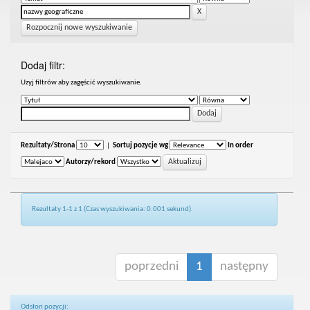
Rozpocznij nowe wyszukiwanie
Dodaj filtr:
Uzyj filtrów aby zagęścić wyszukiwanie.
Rezultaty/Strona
|
Sortuj pozycje wg
In order
Autorzy/rekord
Rezultaty 1-1 z 1 (Czas wyszukiwania: 0.001 sekund).
poprzedni
1
następny
Odsłon pozycji: