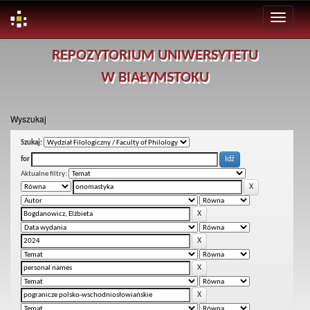
Skip
REPOZYTORIUM UNIWERSYTETU
navigation
W BIAŁYMSTOKU
Wyszukaj
Szukaj:
for
Aktualne filtry: