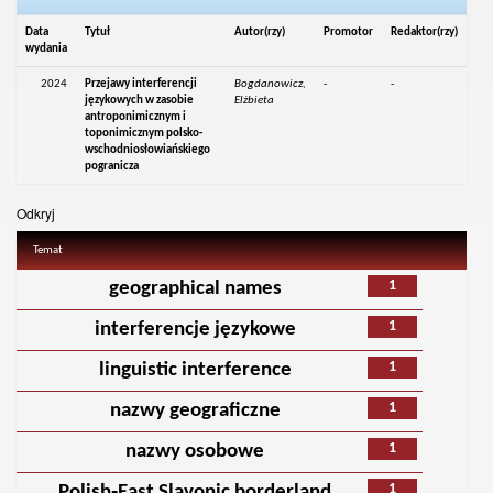
Data
Tytuł
Autor(rzy)
Promotor
Redaktor(rzy)
wydania
2024
Przejawy interferencji
Bogdanowicz,
-
-
językowych w zasobie
Elżbieta
antroponimicznym i
toponimicznym polsko-
wschodniosłowiańskiego
pogranicza
Odkryj
Temat
1
geographical names
1
interferencje językowe
1
linguistic interference
1
nazwy geograficzne
1
nazwy osobowe
1
Polish‑East Slavonic borderland