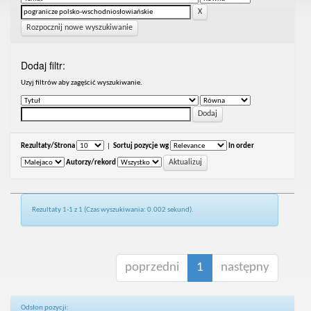
Rozpocznij nowe wyszukiwanie
Dodaj filtr:
Uzyj filtrów aby zagęścić wyszukiwanie.
Rezultaty/Strona
|
Sortuj pozycje wg
In order
Autorzy/rekord
Rezultaty 1-1 z 1 (Czas wyszukiwania: 0.002 sekund).
poprzedni
1
następny
Odsłon pozycji: