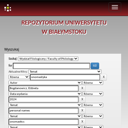
Skip
REPOZYTORIUM UNIWERSYTETU
navigation
W BIAŁYMSTOKU
Wyszukaj
Szukaj:
for
Aktualne filtry: