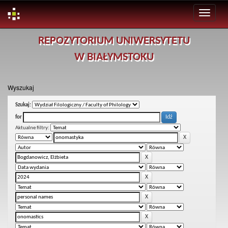
Skip
REPOZYTORIUM UNIWERSYTETU
navigation
W BIAŁYMSTOKU
Wyszukaj
Szukaj:
for
Aktualne filtry: