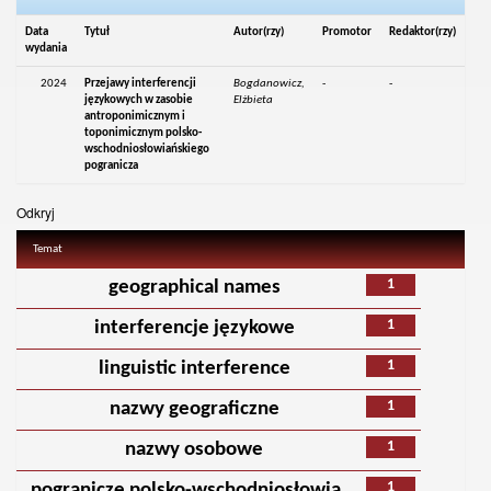
Data
Tytuł
Autor(rzy)
Promotor
Redaktor(rzy)
wydania
2024
Przejawy interferencji
Bogdanowicz,
-
-
językowych w zasobie
Elżbieta
antroponimicznym i
toponimicznym polsko-
wschodniosłowiańskiego
pogranicza
Odkryj
Temat
1
geographical names
1
interferencje językowe
1
linguistic interference
1
nazwy geograficzne
1
nazwy osobowe
1
pogranicze polsko-wschodniosłowia...