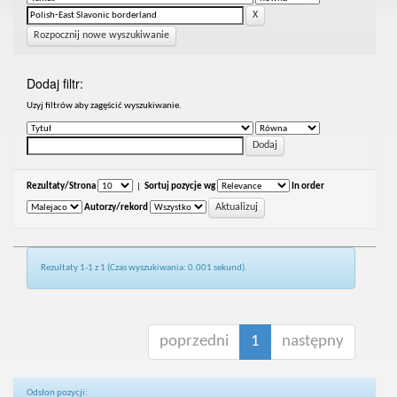
Rozpocznij nowe wyszukiwanie
Dodaj filtr:
Uzyj filtrów aby zagęścić wyszukiwanie.
Rezultaty/Strona
|
Sortuj pozycje wg
In order
Autorzy/rekord
Rezultaty 1-1 z 1 (Czas wyszukiwania: 0.001 sekund).
poprzedni
1
następny
Odsłon pozycji: