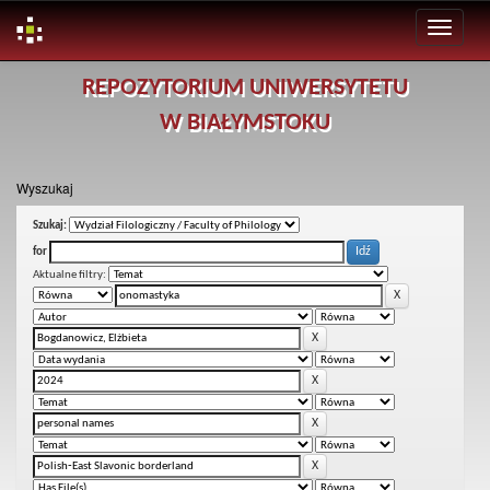
Skip
REPOZYTORIUM UNIWERSYTETU
navigation
W BIAŁYMSTOKU
Wyszukaj
Szukaj:
for
Aktualne filtry: