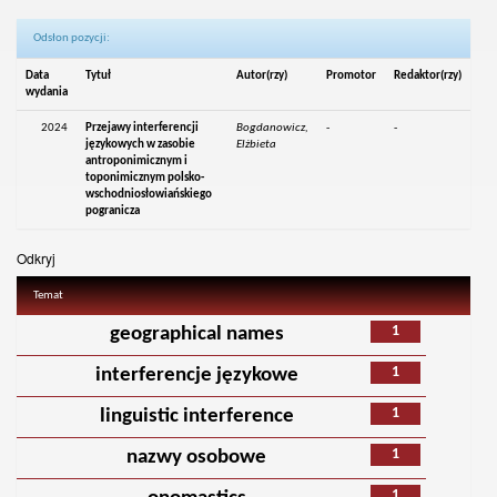
Odsłon pozycji:
Data
Tytuł
Autor(rzy)
Promotor
Redaktor(rzy)
wydania
2024
Przejawy interferencji
Bogdanowicz,
-
-
językowych w zasobie
Elżbieta
antroponimicznym i
toponimicznym polsko-
wschodniosłowiańskiego
pogranicza
Odkryj
Temat
1
geographical names
1
interferencje językowe
1
linguistic interference
1
nazwy osobowe
1