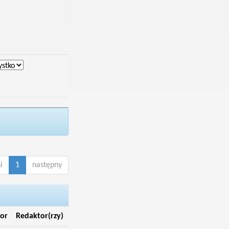
i
1
następny
or
Redaktor(rzy)