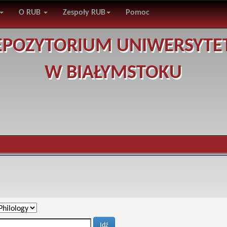
O RUB
Zespoły RUB
Pomoc
EPOZYTORIUM UNIWERSYTE
W BIAŁYMSTOKU