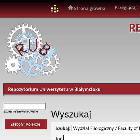
Przeglądaj:
Strona główna
Skip
R
navigation
Repozytorium Uniwersytetu w Białymstoku
Wyszukaj
Szukanie zaawansowane
Zespoły i Kolekcje
Szukaj:
for