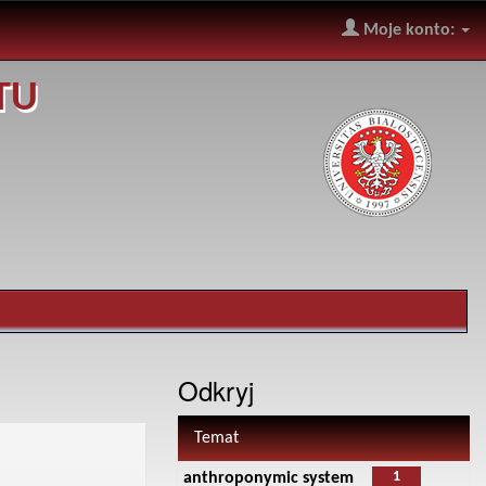
Moje konto:
TU
Odkryj
Temat
1
anthroponymic system