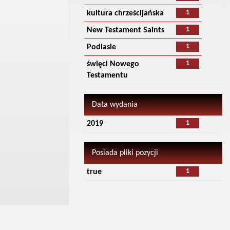
1
kultura chrześcijańska
1
New Testament Saints
1
Podlasie
1
święci Nowego
Testamentu
Data wydania
1
2019
Posiada pliki pozycji
1
true