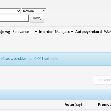
cje wg
In order
Autorzy/rekord
1 (Czas wyszukiwania: 0.001 sekund).
poprzedn
Autor(rzy)
Promot