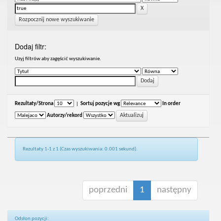
Rozpocznij nowe wyszukiwanie
Dodaj filtr:
Uzyj filtrów aby zagęścić wyszukiwanie.
Rezultaty/Strona
|
Sortuj pozycje wg
In order
Autorzy/rekord
Rezultaty 1-1 z 1 (Czas wyszukiwania: 0.001 sekund).
poprzedni
1
następny
Odsłon pozycji: