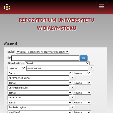
Skip
REPOZYTORIUM UNIWERSYTETU
navigation
W BIAŁYMSTOKU
Wyszukaj
Szukaj:
for
Aktualne filtry: