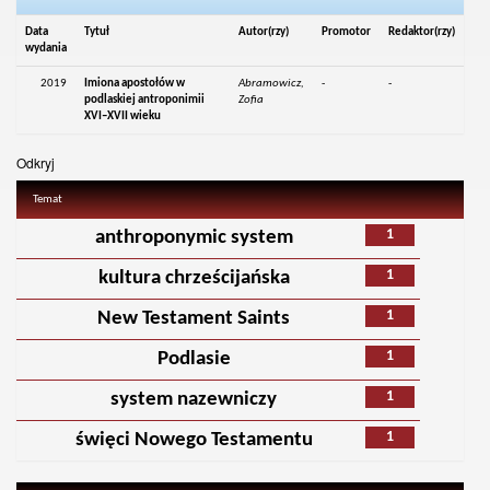
Data
Tytuł
Autor(rzy)
Promotor
Redaktor(rzy)
wydania
2019
Imiona apostołów w
Abramowicz,
-
-
podlaskiej antroponimii
Zofia
XVI–XVII wieku
Odkryj
Temat
1
anthroponymic system
1
kultura chrześcijańska
1
New Testament Saints
1
Podlasie
1
system nazewniczy
1
święci Nowego Testamentu