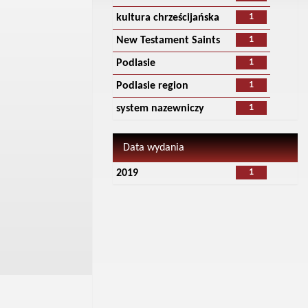
1
kultura chrześcijańska
1
New Testament Saints
1
Podlasie
1
Podlasie region
1
system nazewniczy
Data wydania
1
2019