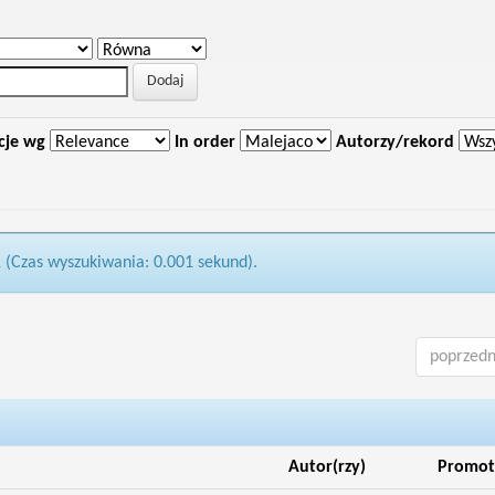
cje wg
In order
Autorzy/rekord
1 (Czas wyszukiwania: 0.001 sekund).
poprzedn
Autor(rzy)
Promot