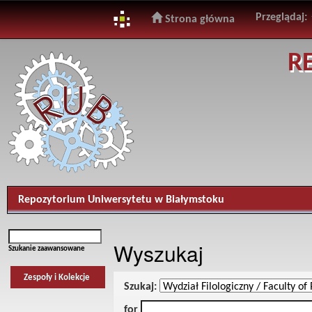
Przeglądaj:
Strona główna
Skip
R
navigation
Repozytorium Uniwersytetu w Białymstoku
Wyszukaj
Szukanie zaawansowane
Zespoły i Kolekcje
Szukaj:
for