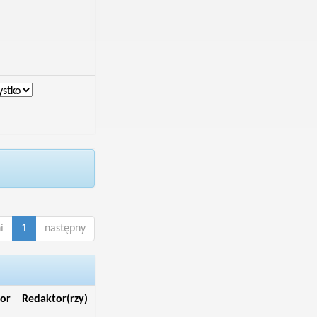
i
1
następny
or
Redaktor(rzy)