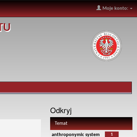
Moje konto:
TU
Odkryj
Temat
1
anthroponymic system