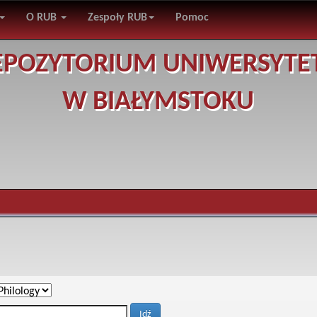
O RUB
Zespoły RUB
Pomoc
EPOZYTORIUM UNIWERSYTE
W BIAŁYMSTOKU