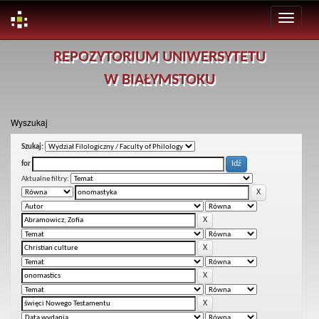
Skip
REPOZYTORIUM UNIWERSYTETU
navigation
W BIAŁYMSTOKU
Wyszukaj
Szukaj:
for
Aktualne filtry: