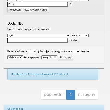
Rozpocznij nowe wyszukiwanie
Dodaj filtr:
Uzyj filtrów aby zagęścić wyszukiwanie.
Rezultaty/Strona
|
Sortuj pozycje wg
In order
Autorzy/rekord
Rezultaty 1-1 z 1 (Czas wyszukiwania: 0.001 sekund).
poprzedni
1
następny
Odsłon pozycji: