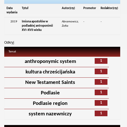
Data
Tytuł
Autor(rzy)
Promotor
Redaktor(rzy)
wydania
2019
Imiona apostołów w
Abramowicz,
-
-
podlaskiej antroponimii
Zofia
XVI–XVII wieku
Odkryj
Temat
1
anthroponymic system
1
kultura chrześcijańska
1
New Testament Saints
1
Podlasie
1
Podlasie region
1
system nazewniczy