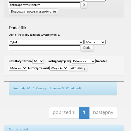
Rozpocznij nowe wyszukiwanie
Dodaj filtr:
Uzyj filtrów aby zagęścić wyszukiwanie.
Rezultaty/Strona
|
Sortuj pozycje wg
In order
Autorzy/rekord
Rezultaty 1-1 z 1 (Czas wyszukiwania: 0.001 sekund).
poprzedni
1
następny
Odsłon pozycji: