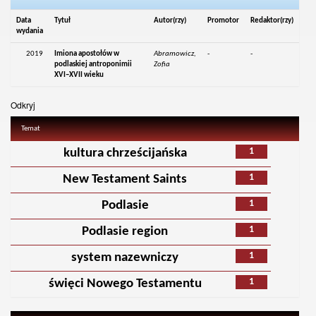
Data
Tytuł
Autor(rzy)
Promotor
Redaktor(rzy)
wydania
2019
Imiona apostołów w
Abramowicz,
-
-
podlaskiej antroponimii
Zofia
XVI–XVII wieku
Odkryj
Temat
1
kultura chrześcijańska
1
New Testament Saints
1
Podlasie
1
Podlasie region
1
system nazewniczy
1
święci Nowego Testamentu