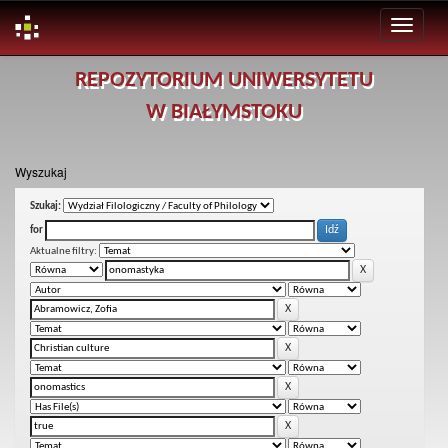
Skip
REPOZYTORIUM UNIWERSYTETU
navigation
W BIAŁYMSTOKU
Wyszukaj
Szukaj:
for
Aktualne filtry: