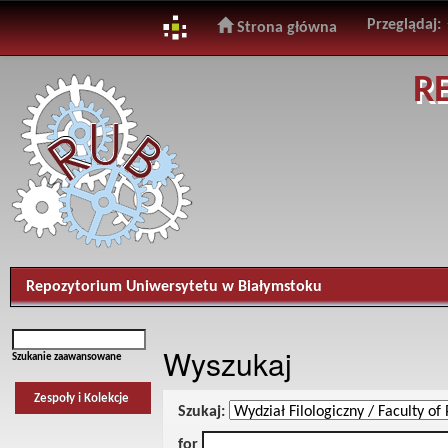
Przeglądaj:
Strona główna
Skip
R
navigation
Repozytorium Uniwersytetu w Białymstoku
Wyszukaj
Szukanie zaawansowane
Zespoły i Kolekcje
Szukaj:
for