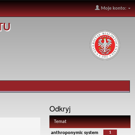
Moje konto:
TU
Odkryj
Temat
1
anthroponymic system