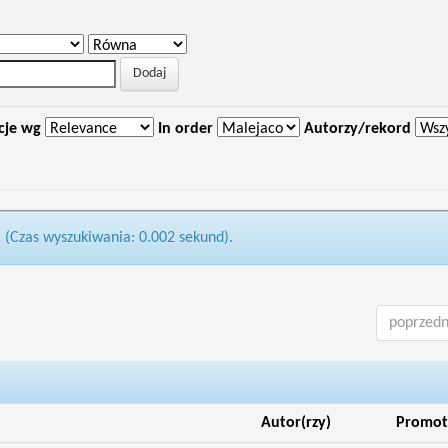
cje wg
In order
Autorzy/rekord
1 (Czas wyszukiwania: 0.002 sekund).
poprzedn
Autor(rzy)
Promot