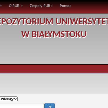
O RUB
Zespoły RUB
Pomoc
EPOZYTORIUM UNIWERSYTE
W BIAŁYMSTOKU