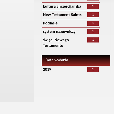
1
kultura chrześcijańska
1
New Testament Saints
1
Podlasie
1
system nazewniczy
1
święci Nowego
Testamentu
Data wydania
1
2019