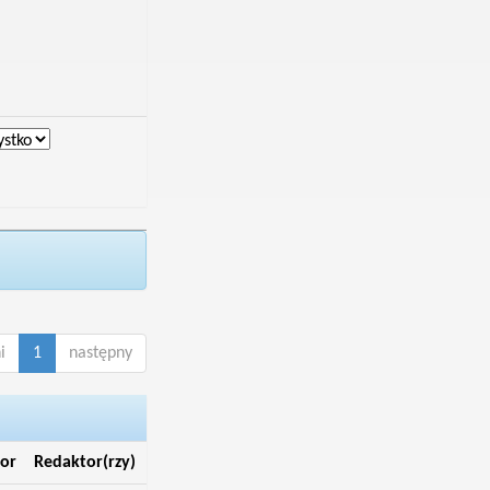
i
1
następny
or
Redaktor(rzy)