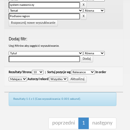
Rozpocznij nowe wyszukiwanie
Dodaj filtr:
Uzyj filtrów aby zagęścić wyszukiwanie.
Rezultaty/Strona
|
Sortuj pozycje wg
In order
Autorzy/rekord
Rezultaty 1-1 z 1 (Czas wyszukiwania: 0.001 sekund).
poprzedni
1
następny