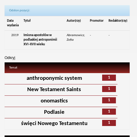
Odsłon pozycji:
Data
Tytuł
Autor(rzy)
Promotor
Redaktor(rzy)
wydania
2019
Imiona apostołów w
Abramowicz,
-
-
podlaskiej antroponimii
Zofia
XVI–XVII wieku
Odkryj
Temat
1
anthroponymic system
1
New Testament Saints
1
onomastics
1
Podlasie
1
święci Nowego Testamentu