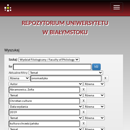
Skip
REPOZYTORIUM UNIWERSYTETU
navigation
W BIAŁYMSTOKU
Wyszukaj
Szukaj:
for
Aktualne filtry: