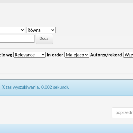
cje wg
In order
Autorzy/rekord
1 (Czas wyszukiwania: 0.002 sekund).
poprzedn