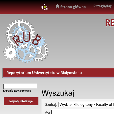
Przeglądaj:
Strona główna
Skip
R
navigation
Repozytorium Uniwersytetu w Białymstoku
Wyszukaj
Szukanie zaawansowane
Zespoły i Kolekcje
Szukaj:
for