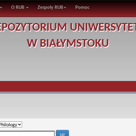
O RUB
Zespoły RUB
Pomoc
EPOZYTORIUM UNIWERSYTE
W BIAŁYMSTOKU