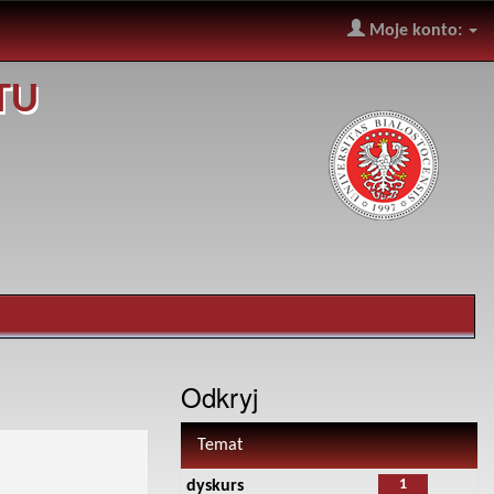
Moje konto:
TU
Odkryj
Temat
1
dyskurs