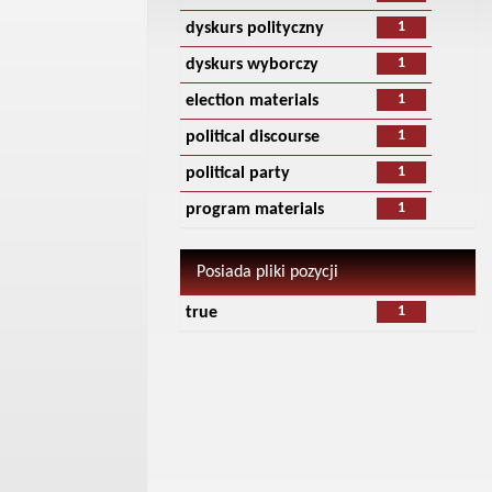
1
dyskurs polityczny
1
dyskurs wyborczy
1
election materials
1
political discourse
1
political party
1
program materials
Posiada pliki pozycji
1
true