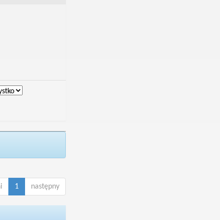
i
1
następny