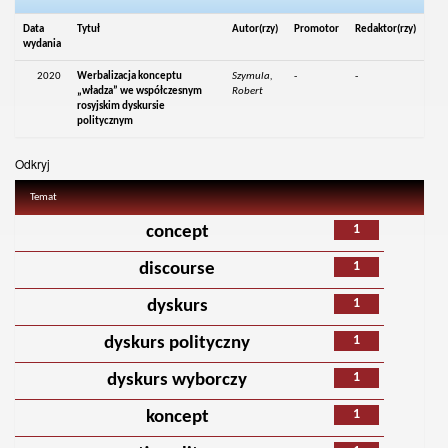
Data
Tytuł
Autor(rzy)
Promotor
Redaktor(rzy)
wydania
2020
Werbalizacja konceptu
Szymula,
-
-
„władza” we współczesnym
Robert
rosyjskim dyskursie
politycznym
Odkryj
Temat
1
concept
1
discourse
1
dyskurs
1
dyskurs polityczny
1
dyskurs wyborczy
1
koncept