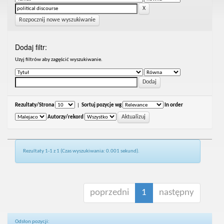
Rozpocznij nowe wyszukiwanie
Dodaj filtr:
Uzyj filtrów aby zagęścić wyszukiwanie.
Rezultaty/Strona
|
Sortuj pozycje wg
In order
Autorzy/rekord
Rezultaty 1-1 z 1 (Czas wyszukiwania: 0.001 sekund).
poprzedni
1
następny
Odsłon pozycji: