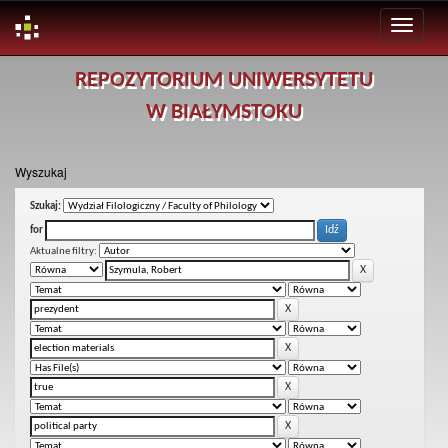
Skip
REPOZYTORIUM UNIWERSYTETU
navigation
W BIAŁYMSTOKU
Wyszukaj
Szukaj:
for
Aktualne filtry: