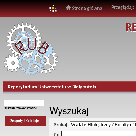
Przeglądaj:
Strona główna
Skip
R
navigation
Repozytorium Uniwersytetu w Białymstoku
Wyszukaj
Szukanie zaawansowane
Zespoły i Kolekcje
Szukaj:
for