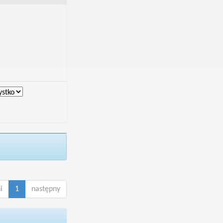
i
1
następny