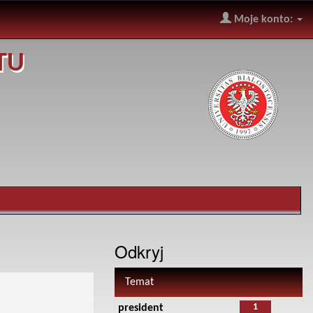
Moje konto:
TU
Odkryj
Temat
1
president