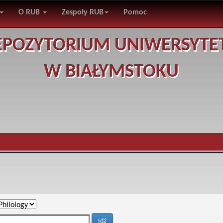
O RUB
Zespoły RUB
Pomoc
EPOZYTORIUM UNIWERSYTE
W BIAŁYMSTOKU