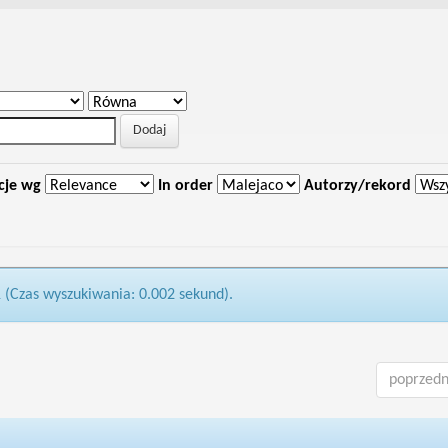
cje wg
In order
Autorzy/rekord
1 (Czas wyszukiwania: 0.002 sekund).
poprzedn