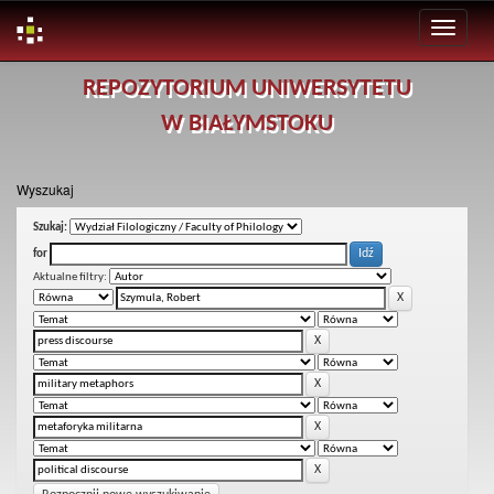
Skip
REPOZYTORIUM UNIWERSYTETU
navigation
W BIAŁYMSTOKU
Wyszukaj
Szukaj:
for
Aktualne filtry: