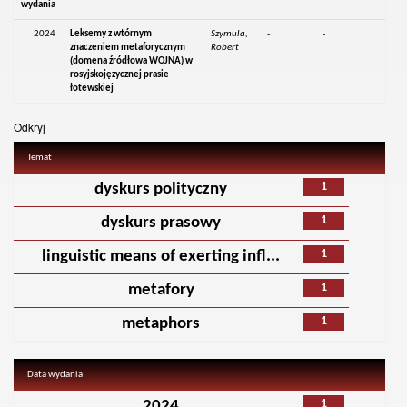
wydania
2024
Leksemy z wtórnym
Szymula,
-
-
znaczeniem metaforycznym
Robert
(domena źródłowa WOJNA) w
rosyjskojęzycznej prasie
łotewskiej
Odkryj
Temat
1
dyskurs polityczny
1
dyskurs prasowy
1
linguistic means of exerting infl...
1
metafory
1
metaphors
Data wydania
1
2024