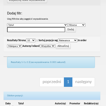
Rozpocznij nowe wyszukiwanie
Dodaj filtr:
Uzyj filtrów aby zagęścić wyszukiwanie.
Rezultaty/Strona
|
Sortuj pozycje wg
In order
Autorzy/rekord
Rezultaty 1-1 z 1 (Czas wyszukiwania: 0.001 sekund).
poprzedni
1
następny
Odsłon pozycji:
Data
Tytuł
Autor(rzy)
Promotor
Redaktor(rzy)