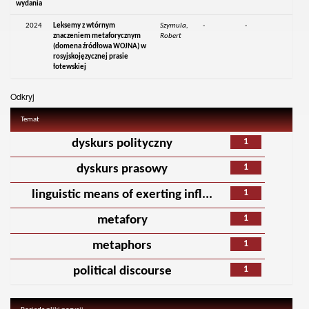
wydania
2024
Leksemy z wtórnym
Szymula,
-
-
znaczeniem metaforycznym
Robert
(domena źródłowa WOJNA) w
rosyjskojęzycznej prasie
łotewskiej
Odkryj
Temat
1
dyskurs polityczny
1
dyskurs prasowy
1
linguistic means of exerting infl...
1
metafory
1
metaphors
1
political discourse