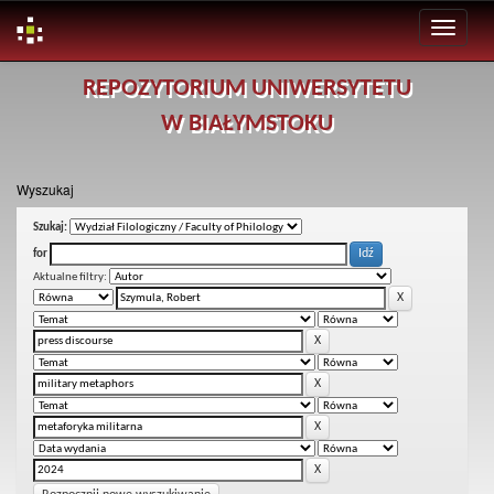
Skip
REPOZYTORIUM UNIWERSYTETU
navigation
W BIAŁYMSTOKU
Wyszukaj
Szukaj:
for
Aktualne filtry: