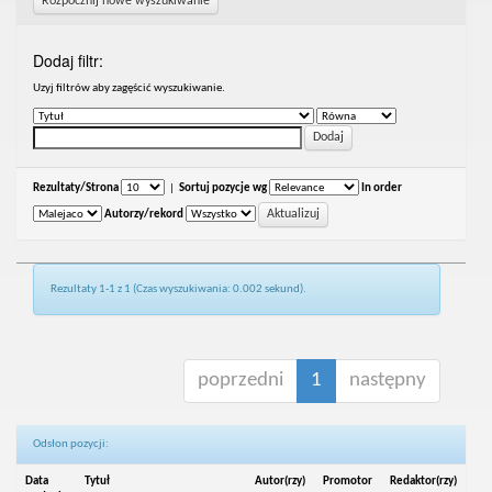
Rozpocznij nowe wyszukiwanie
Dodaj filtr:
Uzyj filtrów aby zagęścić wyszukiwanie.
Rezultaty/Strona
|
Sortuj pozycje wg
In order
Autorzy/rekord
Rezultaty 1-1 z 1 (Czas wyszukiwania: 0.002 sekund).
poprzedni
1
następny
Odsłon pozycji:
Data
Tytuł
Autor(rzy)
Promotor
Redaktor(rzy)