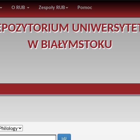
O RUB
Zespoły RUB
Pomoc
EPOZYTORIUM UNIWERSYTE
W BIAŁYMSTOKU