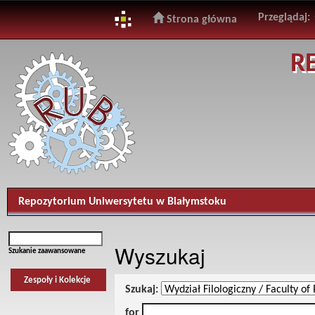
Przeglądaj:
Strona główna
Skip
R
navigation
Repozytorium Uniwersytetu w Białymstoku
Wyszukaj
Szukanie zaawansowane
Zespoły i Kolekcje
Szukaj:
for