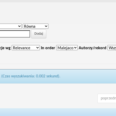
cje wg
In order
Autorzy/rekord
1 (Czas wyszukiwania: 0.002 sekund).
poprzedn