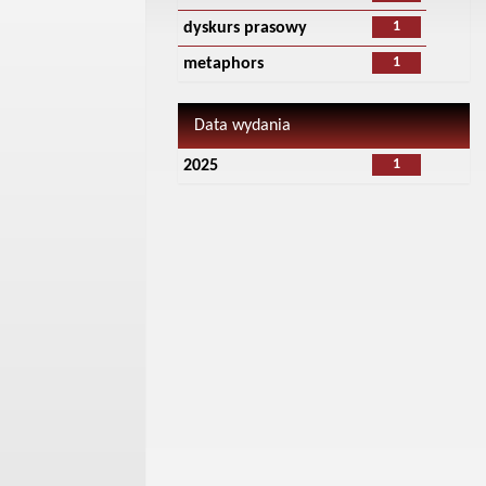
1
dyskurs prasowy
1
metaphors
Data wydania
1
2025