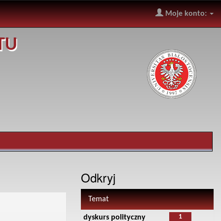
Moje konto:
TU
Odkryj
Temat
1
dyskurs polityczny