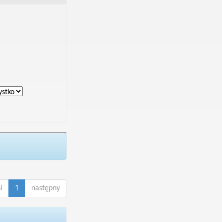
i
1
następny