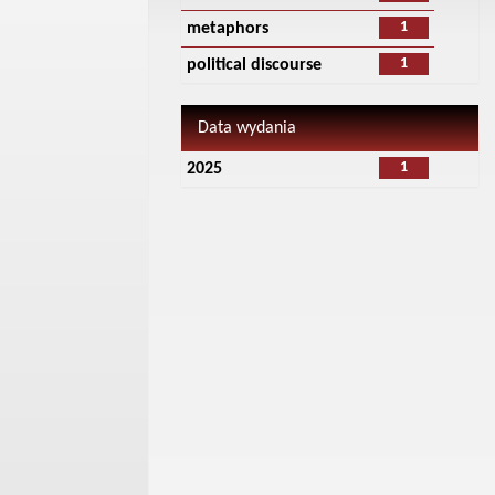
1
metaphors
1
political discourse
Data wydania
1
2025