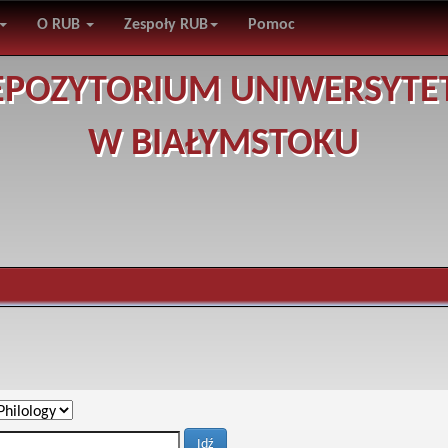
O RUB
Zespoły RUB
Pomoc
EPOZYTORIUM UNIWERSYTE
W BIAŁYMSTOKU