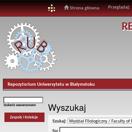
Przeglądaj:
Strona główna
Skip
R
navigation
Repozytorium Uniwersytetu w Białymstoku
Wyszukaj
Szukanie zaawansowane
Zespoły i Kolekcje
Szukaj:
for