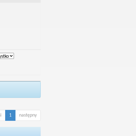
i
1
następny