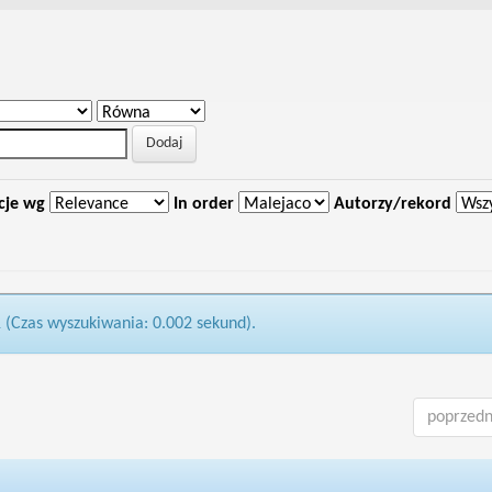
cje wg
In order
Autorzy/rekord
1 (Czas wyszukiwania: 0.002 sekund).
poprzedn