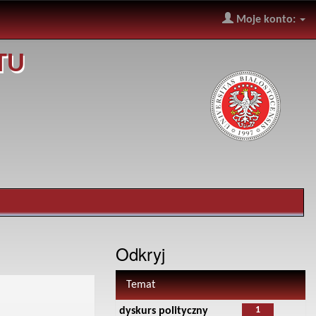
Moje konto:
TU
Odkryj
Temat
1
dyskurs polityczny