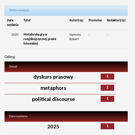
Odsłon pozycji:
Data
Tytuł
Autor(rzy)
Promotor
Redaktor(rzy)
wydania
2025
Metaforyka gry w
Szymula,
-
-
rosyjskojęzycznej prasie
Robert
łotewskiej
Odkryj
Temat
1
dyskurs prasowy
1
metaphors
1
political discourse
Data wydania
1
2025