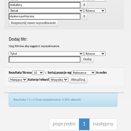
Rozpocznij nowe wyszukiwanie
Dodaj filtr:
Uzyj filtrów aby zagęścić wyszukiwanie.
Rezultaty/Strona
|
Sortuj pozycje wg
In order
Autorzy/rekord
Rezultaty 1-1 z 1 (Czas wyszukiwania: 0.001 sekund).
poprzedni
1
następny