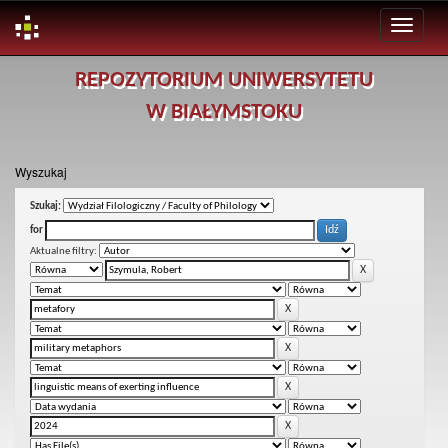
Skip
REPOZYTORIUM UNIWERSYTETU
navigation
W BIAŁYMSTOKU
Wyszukaj
Szukaj:
for
Aktualne filtry: