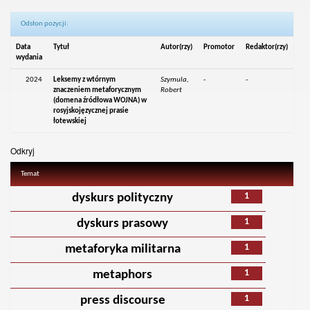
Odsłon pozycji:
Data
Tytuł
Autor(rzy)
Promotor
Redaktor(rzy)
wydania
2024
Leksemy z wtórnym
Szymula,
-
-
znaczeniem metaforycznym
Robert
(domena źródłowa WOJNA) w
rosyjskojęzycznej prasie
łotewskiej
Odkryj
Temat
1
dyskurs polityczny
1
dyskurs prasowy
1
metaforyka militarna
1
metaphors
1
press discourse