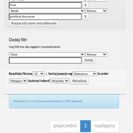
Rozpocznij nowe wyszukiwanie
Dodaj filtr:
Uzyj filtrów aby zagęścić wyszukiwanie.
Rezultaty/Strona
|
Sortuj pozycje wg
In order
Autorzy/rekord
Rezultaty 1-1 z 1 (Czas wyszukiwania: 0.001 sekund).
poprzedni
1
następny