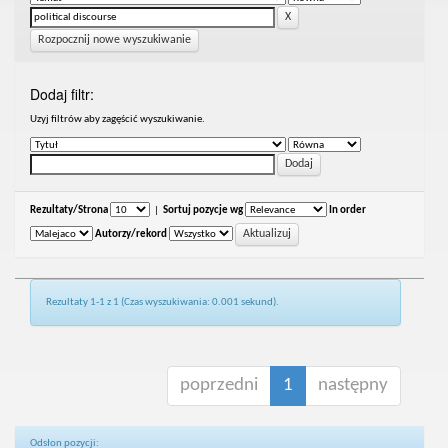
Rozpocznij nowe wyszukiwanie
Dodaj filtr:
Uzyj filtrów aby zagęścić wyszukiwanie.
Rezultaty/Strona
|
Sortuj pozycje wg
In order
Autorzy/rekord
Rezultaty 1-1 z 1 (Czas wyszukiwania: 0.001 sekund).
poprzedni
1
następny
Odsłon pozycji: