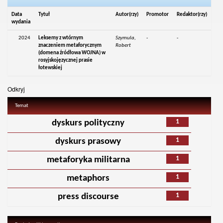
Data
Tytuł
Autor(rzy)
Promotor
Redaktor(rzy)
wydania
2024
Leksemy z wtórnym
Szymula,
-
-
znaczeniem metaforycznym
Robert
(domena źródłowa WOJNA) w
rosyjskojęzycznej prasie
łotewskiej
Odkryj
Temat
1
dyskurs polityczny
1
dyskurs prasowy
1
metaforyka militarna
1
metaphors
1
press discourse