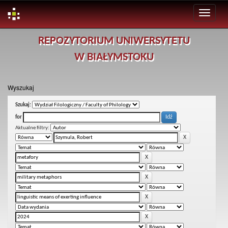
Skip
REPOZYTORIUM UNIWERSYTETU
navigation
W BIAŁYMSTOKU
Wyszukaj
Szukaj:
for
Aktualne filtry: