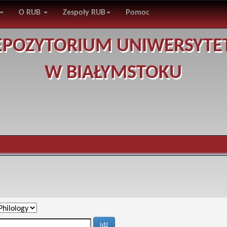
O RUB
Zespoły RUB
Pomoc
EPOZYTORIUM UNIWERSYTE
W BIAŁYMSTOKU