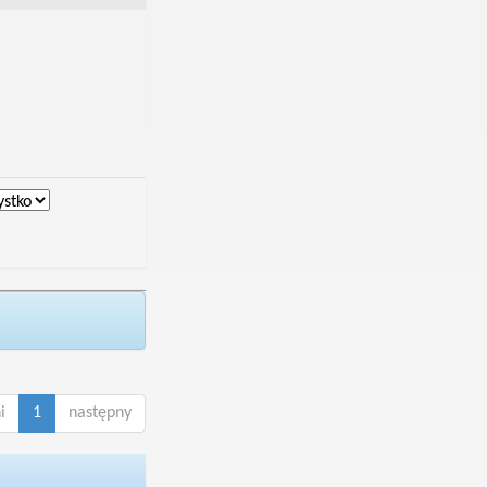
i
1
następny