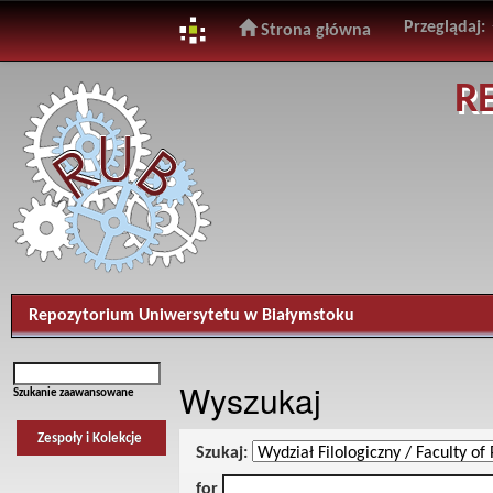
Przeglądaj:
Strona główna
Skip
R
navigation
Repozytorium Uniwersytetu w Białymstoku
Wyszukaj
Szukanie zaawansowane
Zespoły i Kolekcje
Szukaj:
for