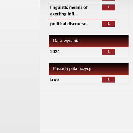
1
linguistic means of
exerting infl...
1
political discourse
Data wydania
1
2024
Posiada pliki pozycji
1
true