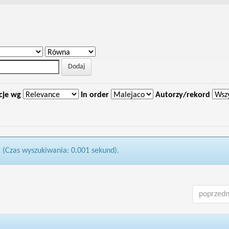
cje wg
In order
Autorzy/rekord
1 (Czas wyszukiwania: 0.001 sekund).
poprzedn