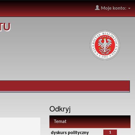
Moje konto:
TU
Odkryj
Temat
1
dyskurs polityczny