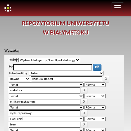
Skip
REPOZYTORIUM UNIWERSYTETU
navigation
W BIAŁYMSTOKU
Wyszukaj
Szukaj:
for
Aktualne filtry: