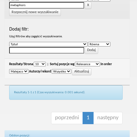
Rozpocznij nowe wyszukiwanie
Dodaj filtr:
Uzyj filtrów aby zagęścić wyszukiwanie.
Rezultaty/Strona
|
Sortuj pozycje wg
In order
Autorzy/rekord
Rezultaty 1-1 z 1 (Czas wyszukiwania: 0.001 sekund).
poprzedni
1
następny
Odsłon pozycji: