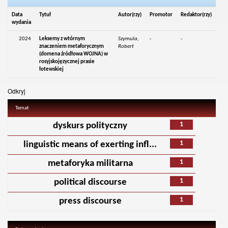
Data
Tytuł
Autor(rzy)
Promotor
Redaktor(rzy)
wydania
2024
Leksemy z wtórnym
Szymula,
-
-
znaczeniem metaforycznym
Robert
(domena źródłowa WOJNA) w
rosyjskojęzycznej prasie
łotewskiej
Odkryj
Temat
1
dyskurs polityczny
1
linguistic means of exerting infl...
1
metaforyka militarna
1
political discourse
1
press discourse