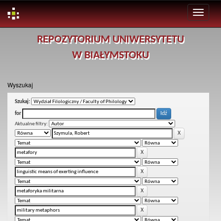
Skip
REPOZYTORIUM UNIWERSYTETU
navigation
W BIAŁYMSTOKU
Wyszukaj
Szukaj:
for
Aktualne filtry: