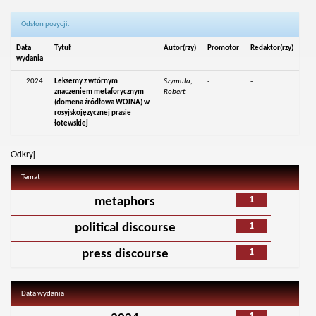
Odsłon pozycji:
Data
Tytuł
Autor(rzy)
Promotor
Redaktor(rzy)
wydania
2024
Leksemy z wtórnym
Szymula,
-
-
znaczeniem metaforycznym
Robert
(domena źródłowa WOJNA) w
rosyjskojęzycznej prasie
łotewskiej
Odkryj
Temat
1
metaphors
1
political discourse
1
press discourse
Data wydania