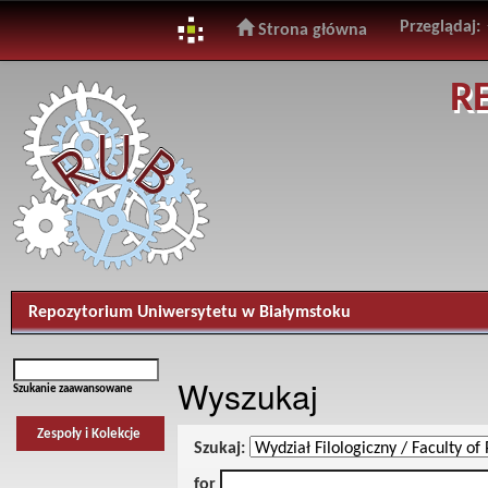
Przeglądaj:
Strona główna
Skip
R
navigation
Repozytorium Uniwersytetu w Białymstoku
Wyszukaj
Szukanie zaawansowane
Zespoły i Kolekcje
Szukaj:
for