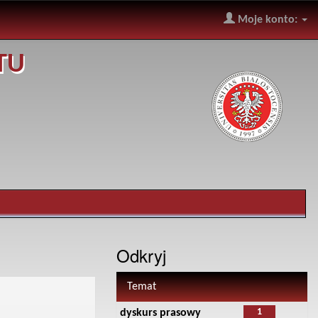
Moje konto:
TU
Odkryj
Temat
1
dyskurs prasowy