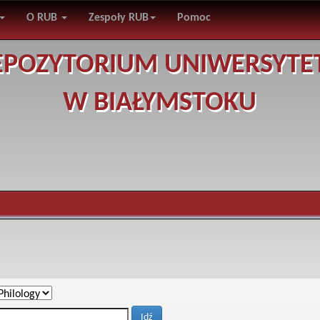
O RUB
Zespoły RUB
Pomoc
EPOZYTORIUM UNIWERSYTE
W BIAŁYMSTOKU