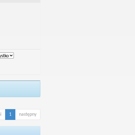
i
1
następny