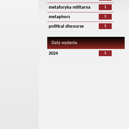
1
metaforyka militarna
1
metaphors
1
political discourse
Data wydania
1
2024