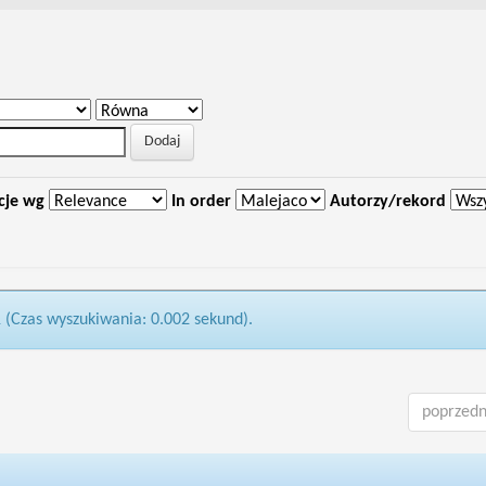
cje wg
In order
Autorzy/rekord
1 (Czas wyszukiwania: 0.002 sekund).
poprzedn