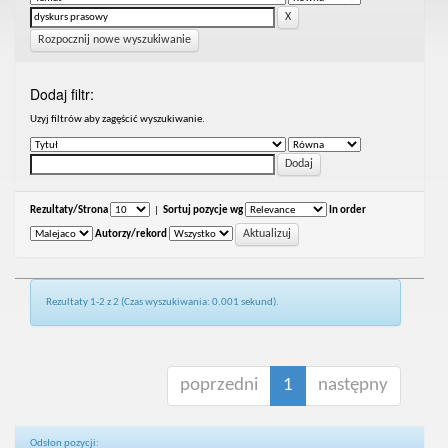
Rozpocznij nowe wyszukiwanie
Dodaj filtr:
Uzyj filtrów aby zagęścić wyszukiwanie.
Rezultaty/Strona
|
Sortuj pozycje wg
In order
Autorzy/rekord
Rezultaty 1-2 z 2 (Czas wyszukiwania: 0.001 sekund).
poprzedni
1
następny
Odsłon pozycji: