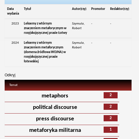
Data
Tytuł
Autor(rzy)
Promotor
Redaktor(rzy)
wydania
2023
Leksemy z wtórnym
Szymula,
-
-
znaczeniem metaforycznym w
Robert
rosyjskojęzycznej prasie Łotwy
2024
Leksemy z wtórnym
Szymula,
-
-
znaczeniem metaforycznym
Robert
(domena źródłowa WOJNA) w
rosyjskojęzycznej prasie
łotewskiej
Odkryj
Temat
2
metaphors
2
political discourse
2
press discourse
1
metaforyka militarna