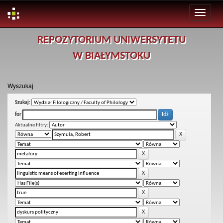
Skip
REPOZYTORIUM UNIWERSYTETU
navigation
W BIAŁYMSTOKU
Wyszukaj
Szukaj:
for
Aktualne filtry: