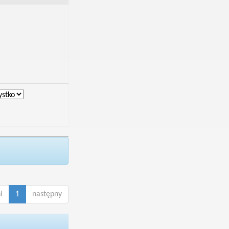
i
1
następny