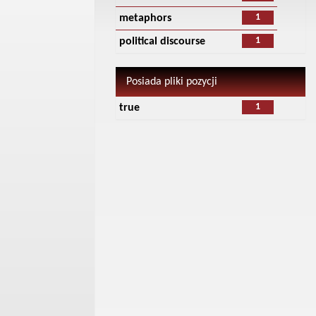
1
metaphors
1
political discourse
Posiada pliki pozycji
1
true