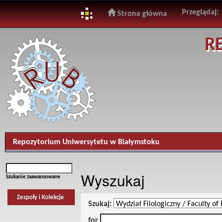
Przeglądaj:
Strona główna
Skip
R
navigation
Repozytorium Uniwersytetu w Białymstoku
Wyszukaj
Szukanie zaawansowane
Zespoły i Kolekcje
Szukaj:
for