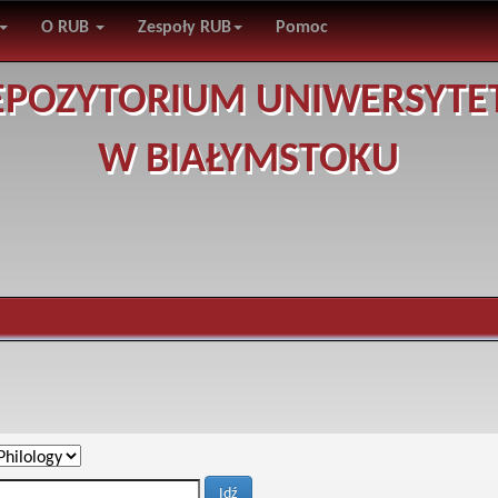
O RUB
Zespoły RUB
Pomoc
EPOZYTORIUM UNIWERSYTE
W BIAŁYMSTOKU