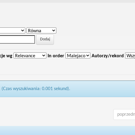
cje wg
In order
Autorzy/rekord
1 (Czas wyszukiwania: 0.001 sekund).
poprzedn