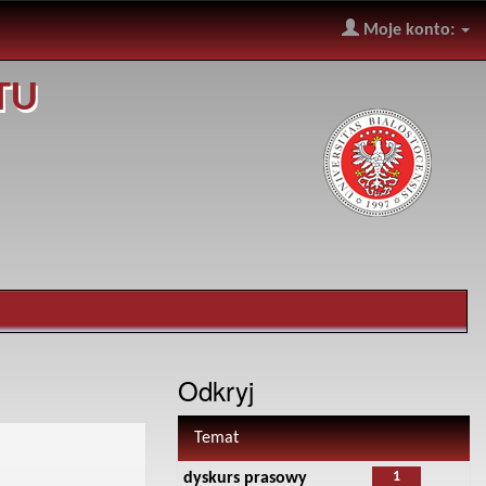
Moje konto:
TU
Odkryj
Temat
1
dyskurs prasowy