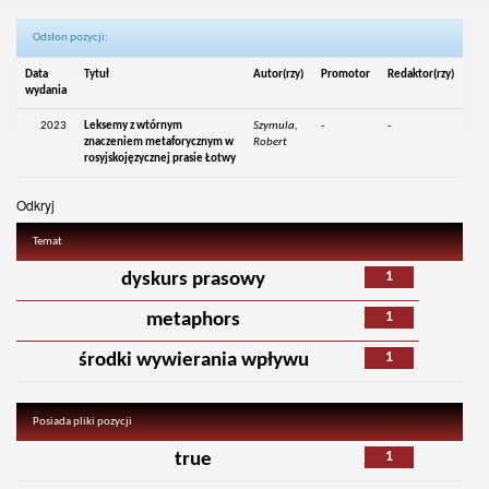
Odsłon pozycji:
Data
Tytuł
Autor(rzy)
Promotor
Redaktor(rzy)
wydania
2023
Leksemy z wtórnym
Szymula,
-
-
znaczeniem metaforycznym w
Robert
rosyjskojęzycznej prasie Łotwy
Odkryj
Temat
1
dyskurs prasowy
1
metaphors
1
środki wywierania wpływu
Posiada pliki pozycji
1
true