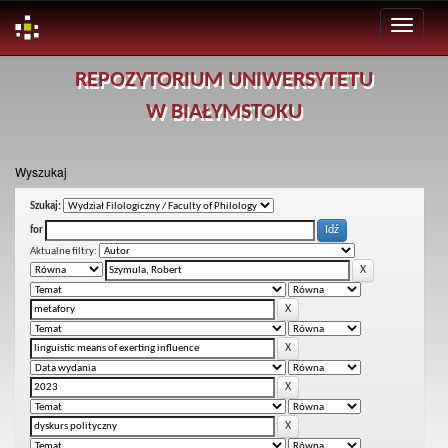
Skip
REPOZYTORIUM UNIWERSYTETU
navigation
W BIAŁYMSTOKU
Wyszukaj
Szukaj:
for
Aktualne filtry: