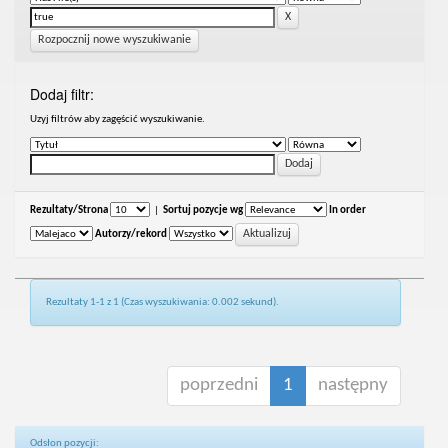
Rozpocznij nowe wyszukiwanie
Dodaj filtr:
Uzyj filtrów aby zagęścić wyszukiwanie.
Rezultaty/Strona
|
Sortuj pozycje wg
In order
Autorzy/rekord
Rezultaty 1-1 z 1 (Czas wyszukiwania: 0.002 sekund).
poprzedni
1
następny
Odsłon pozycji: