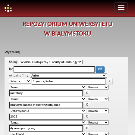
Skip
REPOZYTORIUM UNIWERSYTETU
navigation
W BIAŁYMSTOKU
Wyszukaj
Szukaj:
for
Aktualne filtry: