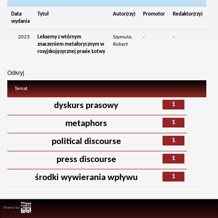
Data
Tytuł
Autor(rzy)
Promotor
Redaktor(rzy)
wydania
2023
Leksemy z wtórnym
Szymula,
-
-
znaczeniem metaforycznym w
Robert
rosyjskojęzycznej prasie Łotwy
Odkryj
Temat
1
dyskurs prasowy
1
metaphors
1
political discourse
1
press discourse
1
środki wywierania wpływu
Theme by