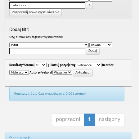
Rozpocznij nowe wyszukiwanie
Dodaj filtr:
Uzyj filtrów aby zagęścić wyszukiwanie.
Rezultaty/Strona
|
Sortuj pozycje wg
In order
Autorzy/rekord
Rezultaty 1-1 z 1 (Czas wyszukiwania: 0.001 sekund).
poprzedni
1
następny
Odsłon pozycji: