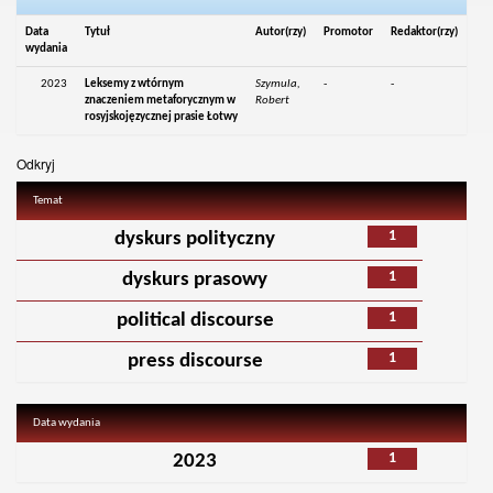
Data
Tytuł
Autor(rzy)
Promotor
Redaktor(rzy)
wydania
2023
Leksemy z wtórnym
Szymula,
-
-
znaczeniem metaforycznym w
Robert
rosyjskojęzycznej prasie Łotwy
Odkryj
Temat
1
dyskurs polityczny
1
dyskurs prasowy
1
political discourse
1
press discourse
Data wydania
1
2023