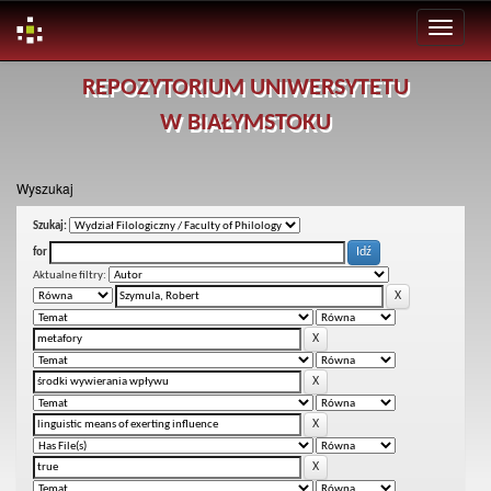
Skip
REPOZYTORIUM UNIWERSYTETU
navigation
W BIAŁYMSTOKU
Wyszukaj
Szukaj:
for
Aktualne filtry: