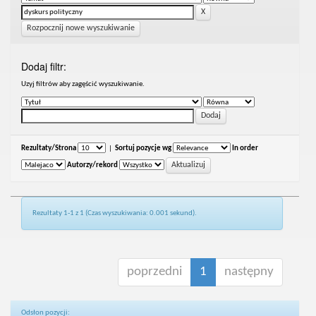
Rozpocznij nowe wyszukiwanie
Dodaj filtr:
Uzyj filtrów aby zagęścić wyszukiwanie.
Rezultaty/Strona
|
Sortuj pozycje wg
In order
Autorzy/rekord
Rezultaty 1-1 z 1 (Czas wyszukiwania: 0.001 sekund).
poprzedni
1
następny
Odsłon pozycji: