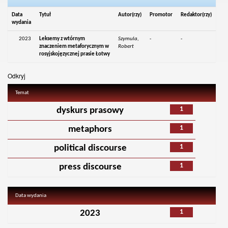
Data
Tytuł
Autor(rzy)
Promotor
Redaktor(rzy)
wydania
2023
Leksemy z wtórnym
Szymula,
-
-
znaczeniem metaforycznym w
Robert
rosyjskojęzycznej prasie Łotwy
Odkryj
Temat
1
dyskurs prasowy
1
metaphors
1
political discourse
1
press discourse
Data wydania
1
2023