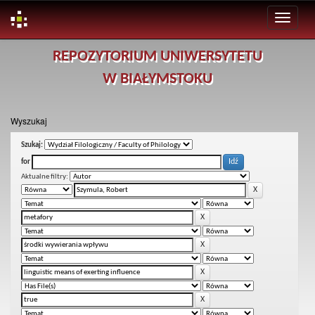
Skip
REPOZYTORIUM UNIWERSYTETU
navigation
W BIAŁYMSTOKU
Wyszukaj
Szukaj:
for
Aktualne filtry: