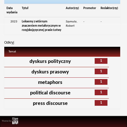
Data
Tytuł
Autor(rzy)
Promotor
Redaktor(rzy)
wydania
2023
Leksemy z wtórnym
Szymula,
-
-
znaczeniem metaforycznym w
Robert
rosyjskojęzycznej prasie Łotwy
Odkryj
Temat
1
dyskurs polityczny
1
dyskurs prasowy
1
metaphors
1
political discourse
1
press discourse
Theme by