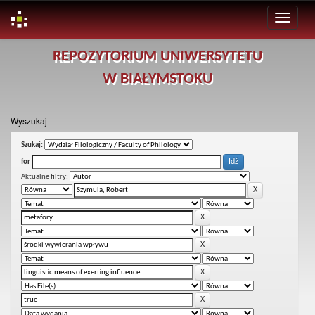
Skip
REPOZYTORIUM UNIWERSYTETU
navigation
W BIAŁYMSTOKU
Wyszukaj
Szukaj:
for
Aktualne filtry: