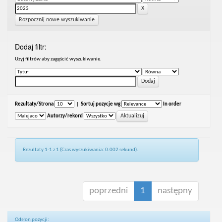
Rozpocznij nowe wyszukiwanie
Dodaj filtr:
Uzyj filtrów aby zagęścić wyszukiwanie.
Rezultaty/Strona
|
Sortuj pozycje wg
In order
Autorzy/rekord
Rezultaty 1-1 z 1 (Czas wyszukiwania: 0.002 sekund).
poprzedni
1
następny
Odsłon pozycji: