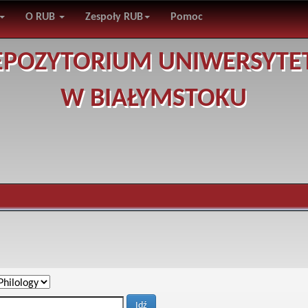
O RUB
Zespoły RUB
Pomoc
EPOZYTORIUM UNIWERSYTE
W BIAŁYMSTOKU