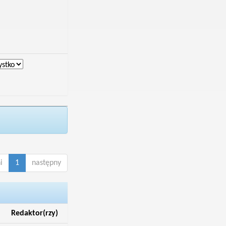
i
1
następny
Redaktor(rzy)