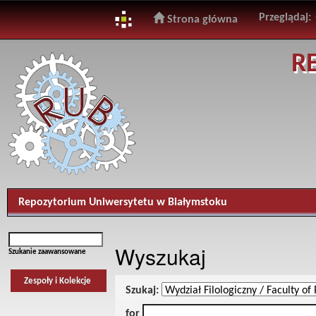
Przeglądaj:
Strona główna
Skip
R
navigation
Repozytorium Uniwersytetu w Białymstoku
Wyszukaj
Szukanie zaawansowane
Zespoły i Kolekcje
Szukaj:
for