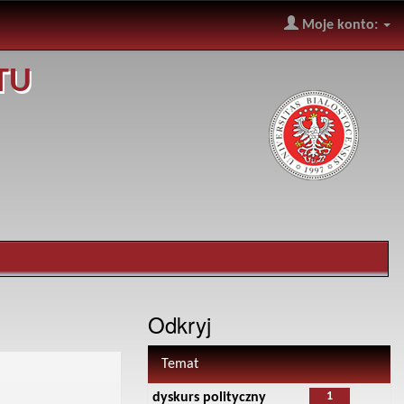
Moje konto:
TU
Odkryj
Temat
1
dyskurs polityczny