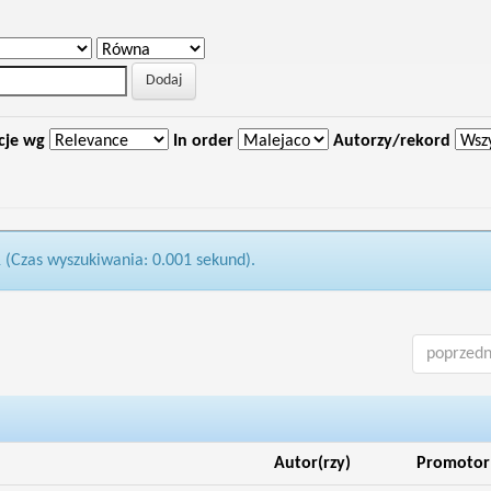
cje wg
In order
Autorzy/rekord
1 (Czas wyszukiwania: 0.001 sekund).
poprzedn
Autor(rzy)
Promotor