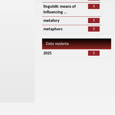
1
linguistic means of
influencing ...
1
metafory
1
metaphors
Data wydania
1
2025