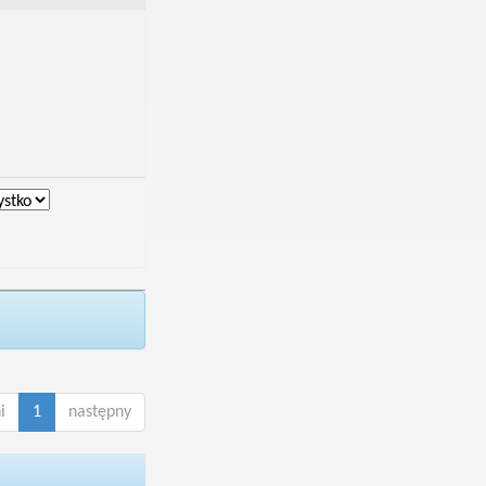
i
1
następny