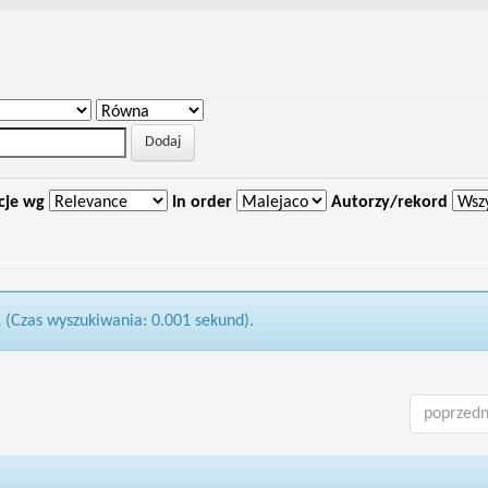
cje wg
In order
Autorzy/rekord
1 (Czas wyszukiwania: 0.001 sekund).
poprzedn