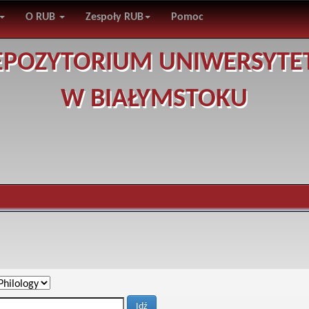
O RUB
Zespoły RUB
Pomoc
EPOZYTORIUM UNIWERSYTE
W BIAŁYMSTOKU