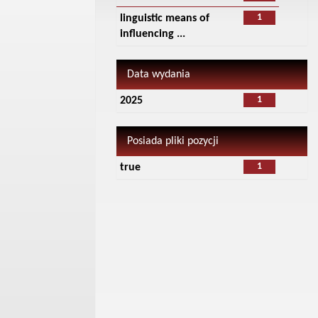
1
linguistic means of
influencing ...
Data wydania
1
2025
Posiada pliki pozycji
1
true