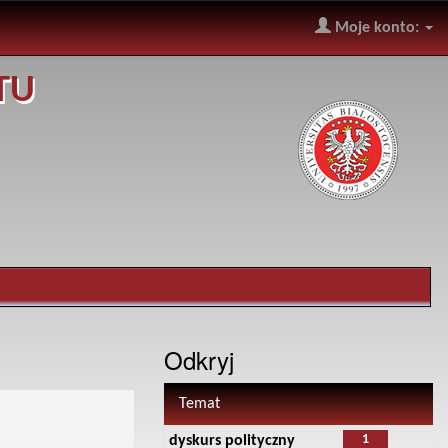
Moje konto:
TU
Odkryj
Temat
1
dyskurs polityczny