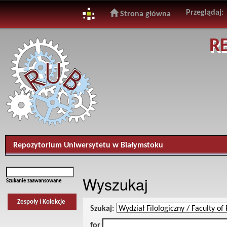
Przeglądaj:
Strona główna
Skip
R
navigation
Repozytorium Uniwersytetu w Białymstoku
Wyszukaj
Szukanie zaawansowane
Zespoły i Kolekcje
Szukaj:
for