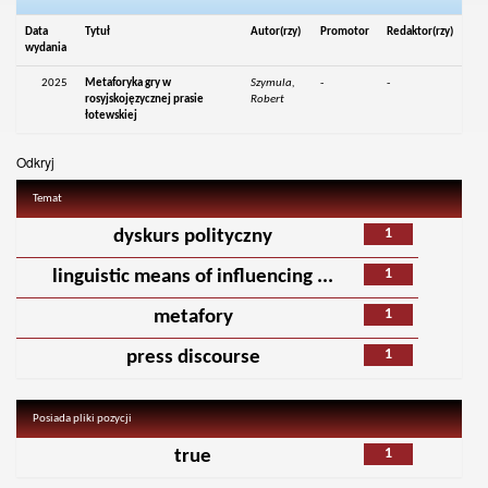
Data
Tytuł
Autor(rzy)
Promotor
Redaktor(rzy)
wydania
2025
Metaforyka gry w
Szymula,
-
-
rosyjskojęzycznej prasie
Robert
łotewskiej
Odkryj
Temat
1
dyskurs polityczny
1
linguistic means of influencing ...
1
metafory
1
press discourse
Posiada pliki pozycji
1
true