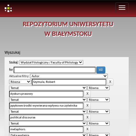
Skip
REPOZYTORIUM UNIWERSYTETU
navigation
W BIAŁYMSTOKU
Wyszukaj
Szukaj:
for
Aktualne filtry: