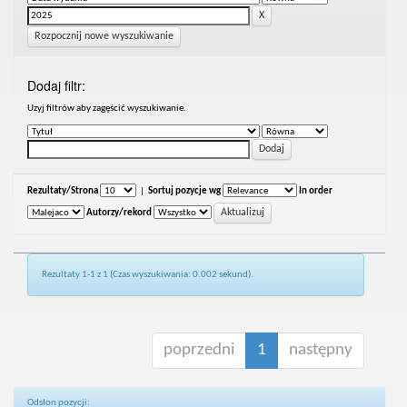
Rozpocznij nowe wyszukiwanie
Dodaj filtr:
Uzyj filtrów aby zagęścić wyszukiwanie.
Rezultaty/Strona
|
Sortuj pozycje wg
In order
Autorzy/rekord
Rezultaty 1-1 z 1 (Czas wyszukiwania: 0.002 sekund).
poprzedni
1
następny
Odsłon pozycji: