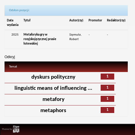
Odsłon pozycji:
Data
Tytuł
Autor(rzy)
Promotor
Redaktor(rzy)
wydania
2025
Metaforyka gry w
Szymula,
-
-
rosyjskojęzycznej prasie
Robert
łotewskiej
Odkryj
Temat
1
dyskurs polityczny
1
linguistic means of influencing ...
1
metafory
1
metaphors
Theme by