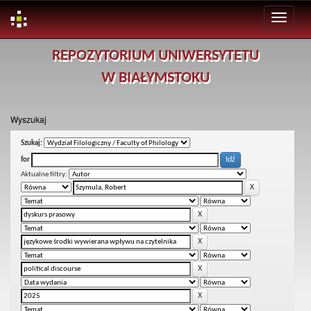
Skip
REPOZYTORIUM UNIWERSYTETU
navigation
W BIAŁYMSTOKU
Wyszukaj
Szukaj:
for
Aktualne filtry: