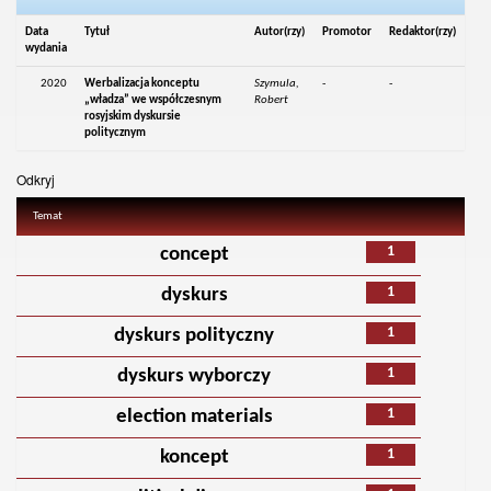
Data
Tytuł
Autor(rzy)
Promotor
Redaktor(rzy)
wydania
2020
Werbalizacja konceptu
Szymula,
-
-
„władza” we współczesnym
Robert
rosyjskim dyskursie
politycznym
Odkryj
Temat
1
concept
1
dyskurs
1
dyskurs polityczny
1
dyskurs wyborczy
1
election materials
1
koncept