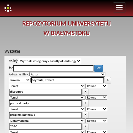
Skip
REPOZYTORIUM UNIWERSYTETU
navigation
W BIAŁYMSTOKU
Wyszukaj
Szukaj:
for
Aktualne filtry: