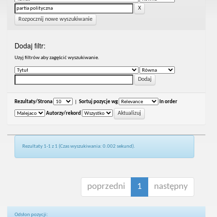
Rozpocznij nowe wyszukiwanie
Dodaj filtr:
Uzyj filtrów aby zagęścić wyszukiwanie.
Rezultaty/Strona
|
Sortuj pozycje wg
In order
Autorzy/rekord
Rezultaty 1-1 z 1 (Czas wyszukiwania: 0.002 sekund).
poprzedni
1
następny
Odsłon pozycji: