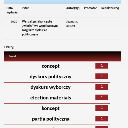
Data
Tytuł
Autor(rzy)
Promotor
Redaktor(rzy)
wydania
2020
Werbalizacja konceptu
Szymula,
-
-
„władza” we współczesnym
Robert
rosyjskim dyskursie
politycznym
Odkryj
Temat
1
concept
1
dyskurs polityczny
1
dyskurs wyborczy
1
election materials
1
koncept
1
partia polityczna