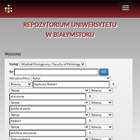
Skip
REPOZYTORIUM UNIWERSYTETU
navigation
W BIAŁYMSTOKU
Wyszukaj
Szukaj:
for
Aktualne filtry: