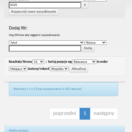
Rozpocznij nowe wyszukiwanie
Dodaj filtr:
Uzyj filtrów aby zagęścić wyszukiwanie.
Rezultaty/Strona
|
Sortuj pozycje wg
In order
Autorzy/rekord
Rezultaty 1-1 z 1 (Czas wyszukiwania: 0.002 sekund).
poprzedni
1
następny
Odsłon pozycji: