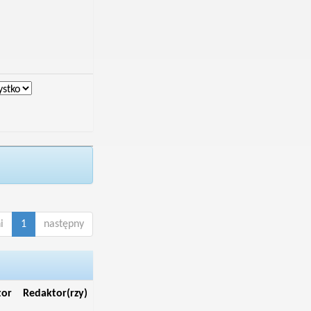
i
1
następny
tor
Redaktor(rzy)