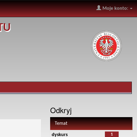
Moje konto:
TU
Odkryj
Temat
1
dyskurs