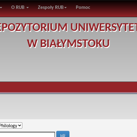
O RUB
Zespoły RUB
Pomoc
EPOZYTORIUM UNIWERSYTE
W BIAŁYMSTOKU