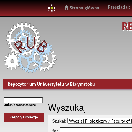
Przeglądaj:
Strona główna
Skip
R
navigation
Repozytorium Uniwersytetu w Białymstoku
Wyszukaj
Szukanie zaawansowane
Zespoły i Kolekcje
Szukaj:
for