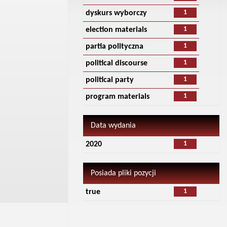
1
dyskurs wyborczy
1
election materials
1
partia polityczna
1
political discourse
1
political party
1
program materials
Data wydania
1
2020
Posiada pliki pozycji
1
true