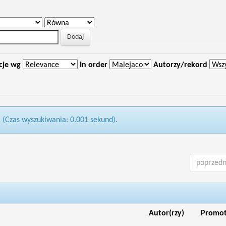
cje wg
In order
Autorzy/rekord
1 (Czas wyszukiwania: 0.001 sekund).
poprzedn
Autor(rzy)
Promo