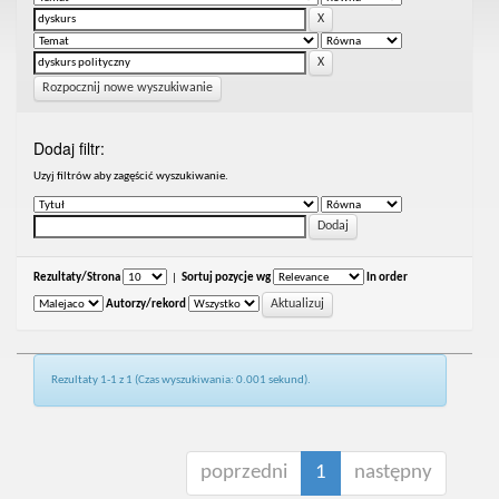
Rozpocznij nowe wyszukiwanie
Dodaj filtr:
Uzyj filtrów aby zagęścić wyszukiwanie.
Rezultaty/Strona
|
Sortuj pozycje wg
In order
Autorzy/rekord
Rezultaty 1-1 z 1 (Czas wyszukiwania: 0.001 sekund).
poprzedni
1
następny