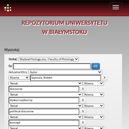
Skip
REPOZYTORIUM UNIWERSYTETU
navigation
W BIAŁYMSTOKU
Wyszukaj
Szukaj:
for
Aktualne filtry: