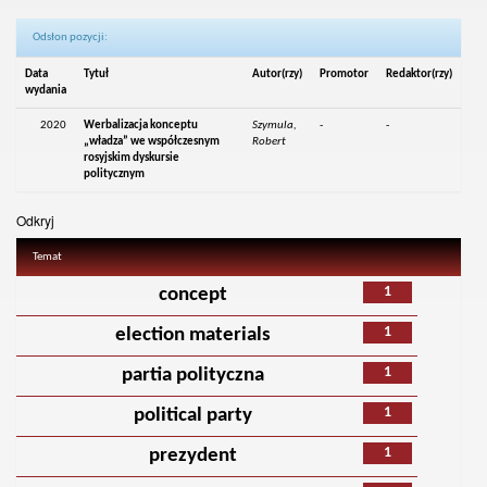
Odsłon pozycji:
Data
Tytuł
Autor(rzy)
Promotor
Redaktor(rzy)
wydania
2020
Werbalizacja konceptu
Szymula,
-
-
„władza” we współczesnym
Robert
rosyjskim dyskursie
politycznym
Odkryj
Temat
1
concept
1
election materials
1
partia polityczna
1
political party
1
prezydent