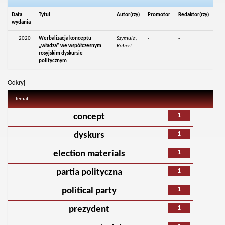
Data
Tytuł
Autor(rzy)
Promotor
Redaktor(rzy)
wydania
2020
Werbalizacja konceptu
Szymula,
-
-
„władza” we współczesnym
Robert
rosyjskim dyskursie
politycznym
Odkryj
Temat
1
concept
1
dyskurs
1
election materials
1
partia polityczna
1
political party
1
prezydent