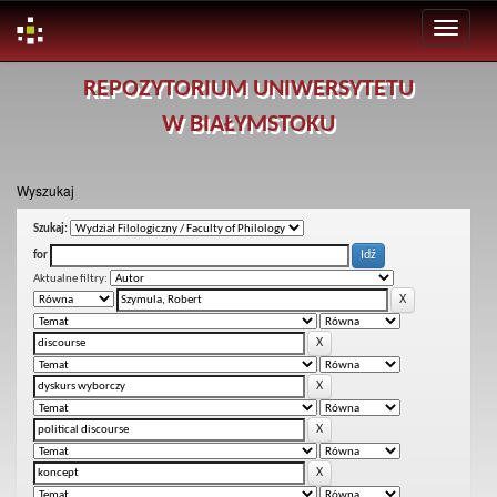
Skip
REPOZYTORIUM UNIWERSYTETU
navigation
W BIAŁYMSTOKU
Wyszukaj
Szukaj:
for
Aktualne filtry: