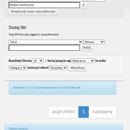
Rozpocznij nowe wyszukiwanie
Dodaj filtr:
Uzyj filtrów aby zagęścić wyszukiwanie.
Rezultaty/Strona
|
Sortuj pozycje wg
In order
Autorzy/rekord
Rezultaty 1-1 z 1 (Czas wyszukiwania: 0.002 sekund).
poprzedni
1
następny
Odsłon pozycji: