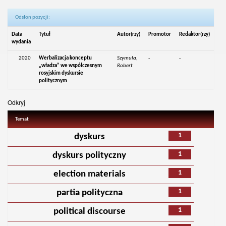
Odsłon pozycji:
Data
Tytuł
Autor(rzy)
Promotor
Redaktor(rzy)
wydania
2020
Werbalizacja konceptu
Szymula,
-
-
„władza” we współczesnym
Robert
rosyjskim dyskursie
politycznym
Odkryj
Temat
1
dyskurs
1
dyskurs polityczny
1
election materials
1
partia polityczna
1
political discourse