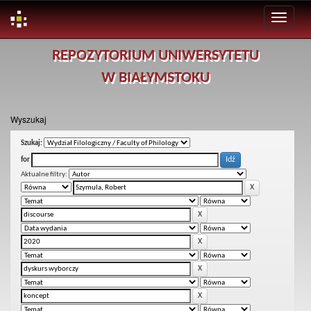
Skip
REPOZYTORIUM UNIWERSYTETU
navigation
W BIAŁYMSTOKU
Wyszukaj
Szukaj:
for
Aktualne filtry: