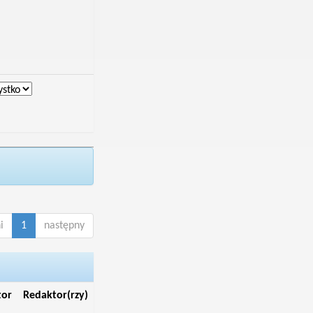
i
1
następny
tor
Redaktor(rzy)