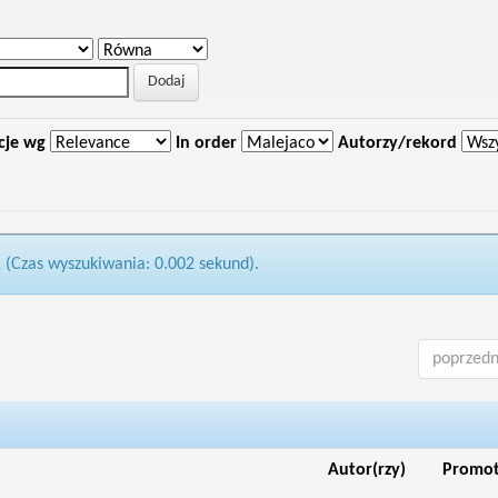
cje wg
In order
Autorzy/rekord
1 (Czas wyszukiwania: 0.002 sekund).
poprzedn
Autor(rzy)
Promo