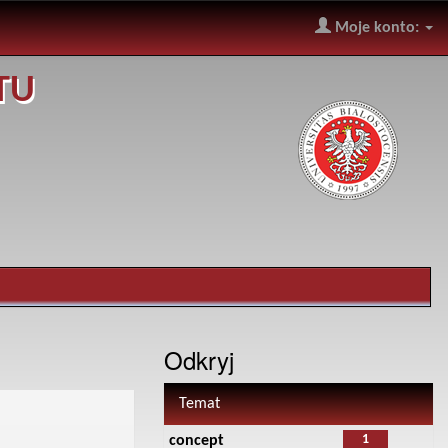
Moje konto:
TU
Odkryj
Temat
1
concept