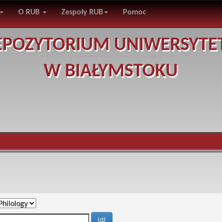
O RUB
Zespoły RUB
Pomoc
EPOZYTORIUM UNIWERSYTE
W BIAŁYMSTOKU