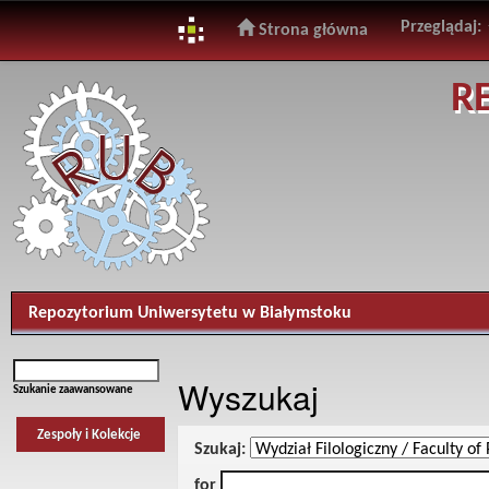
Przeglądaj:
Strona główna
Skip
R
navigation
Repozytorium Uniwersytetu w Białymstoku
Wyszukaj
Szukanie zaawansowane
Zespoły i Kolekcje
Szukaj:
for