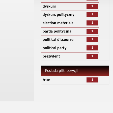
1
dyskurs
1
dyskurs polityczny
1
election materials
1
partia polityczna
1
political discourse
1
political party
1
prezydent
Posiada pliki pozycji
1
true