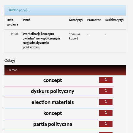
Odsłon pozycji:
Data
Tytuł
Autor(rzy)
Promotor
Redaktor(rzy)
wydania
2020
Werbalizacja konceptu
Szymula,
-
-
„władza” we współczesnym
Robert
rosyjskim dyskursie
politycznym
Odkryj
Temat
1
concept
1
dyskurs polityczny
1
election materials
1
koncept
1
partia polityczna