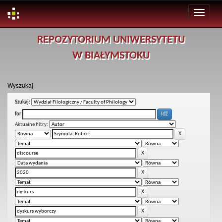
Skip
REPOZYTORIUM UNIWERSYTETU
navigation
W BIAŁYMSTOKU
Wyszukaj
Szukaj:
for
Aktualne filtry: