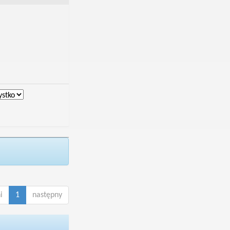
i
1
następny