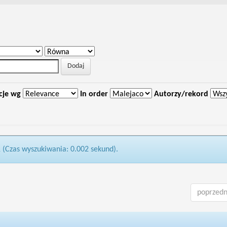
cje wg
In order
Autorzy/rekord
1 (Czas wyszukiwania: 0.002 sekund).
poprzedn