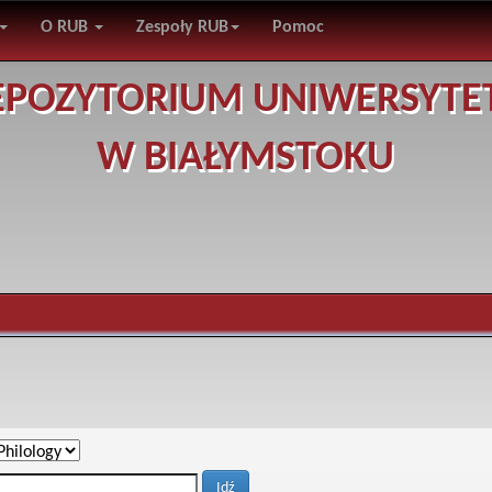
O RUB
Zespoły RUB
Pomoc
EPOZYTORIUM UNIWERSYTE
W BIAŁYMSTOKU