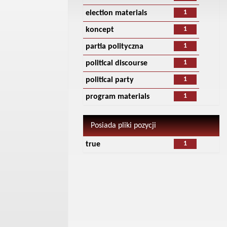
1
election materials
1
koncept
1
partia polityczna
1
political discourse
1
political party
1
program materials
Posiada pliki pozycji
1
true