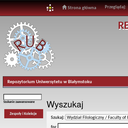
Przeglądaj:
Strona główna
Skip
R
navigation
Repozytorium Uniwersytetu w Białymstoku
Wyszukaj
Szukanie zaawansowane
Zespoły i Kolekcje
Szukaj:
for