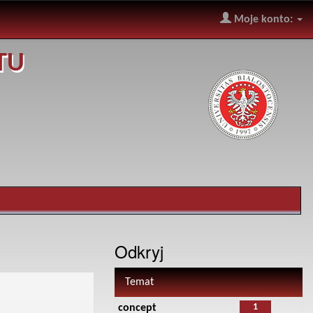
Moje konto:
TU
Odkryj
Temat
1
concept