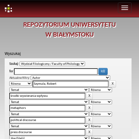
Skip
REPOZYTORIUM UNIWERSYTETU
navigation
W BIAŁYMSTOKU
Wyszukaj
Szukaj:
for
Aktualne filtry: