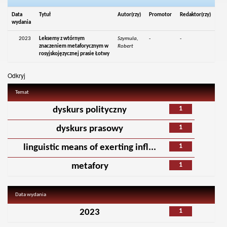
Data
Tytuł
Autor(rzy)
Promotor
Redaktor(rzy)
wydania
2023
Leksemy z wtórnym
Szymula,
-
-
znaczeniem metaforycznym w
Robert
rosyjskojęzycznej prasie Łotwy
Odkryj
Temat
1
dyskurs polityczny
1
dyskurs prasowy
1
linguistic means of exerting infl...
1
metafory
Data wydania
1
2023