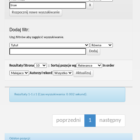
Rozpocznij nowe wyszukiwanie
Dodaj filtr:
Uzyj filtrów aby zagęścić wyszukiwanie.
Rezultaty/Strona
|
Sortuj pozycje wg
In order
Autorzy/rekord
Rezultaty 1-1 z 1 (Czas wyszukiwania: 0.002 sekund).
poprzedni
1
następny
Odsłon pozycji: