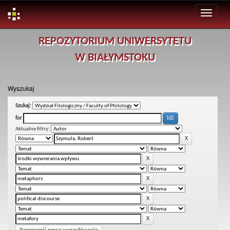
Skip
REPOZYTORIUM UNIWERSYTETU
navigation
W BIAŁYMSTOKU
Wyszukaj
Szukaj:
for
Aktualne filtry: