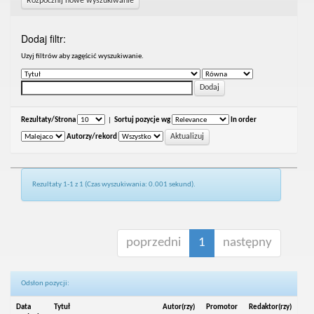
Rozpocznij nowe wyszukiwanie
Dodaj filtr:
Uzyj filtrów aby zagęścić wyszukiwanie.
Rezultaty/Strona
|
Sortuj pozycje wg
In order
Autorzy/rekord
Rezultaty 1-1 z 1 (Czas wyszukiwania: 0.001 sekund).
poprzedni
1
następny
Odsłon pozycji:
Data
Tytuł
Autor(rzy)
Promotor
Redaktor(rzy)