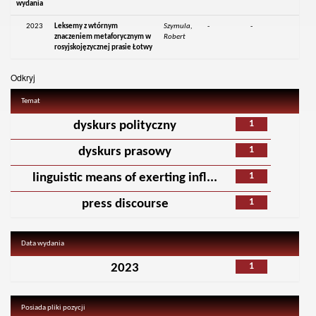
wydania
2023
Leksemy z wtórnym
Szymula,
-
-
znaczeniem metaforycznym w
Robert
rosyjskojęzycznej prasie Łotwy
Odkryj
Temat
1
dyskurs polityczny
1
dyskurs prasowy
1
linguistic means of exerting infl...
1
press discourse
Data wydania
1
2023
Posiada pliki pozycji