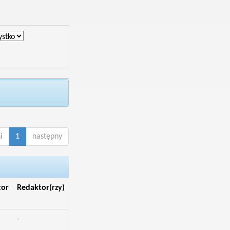
i
1
następny
tor
Redaktor(rzy)
-