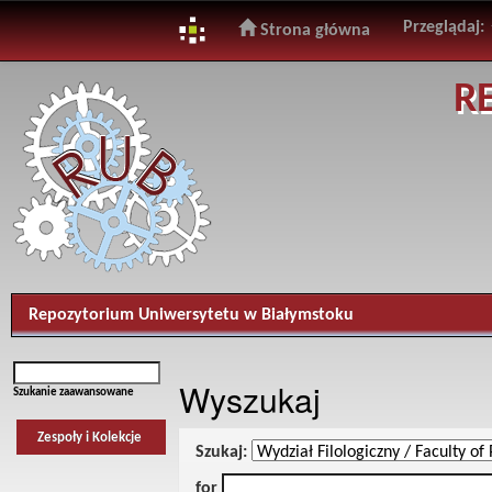
Przeglądaj:
Strona główna
Skip
R
navigation
Repozytorium Uniwersytetu w Białymstoku
Wyszukaj
Szukanie zaawansowane
Zespoły i Kolekcje
Szukaj:
for