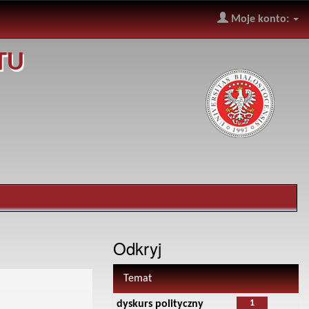
Moje konto:
TU
Odkryj
Temat
1
dyskurs polityczny