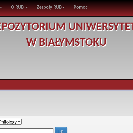
O RUB
Zespoły RUB
Pomoc
EPOZYTORIUM UNIWERSYTE
W BIAŁYMSTOKU