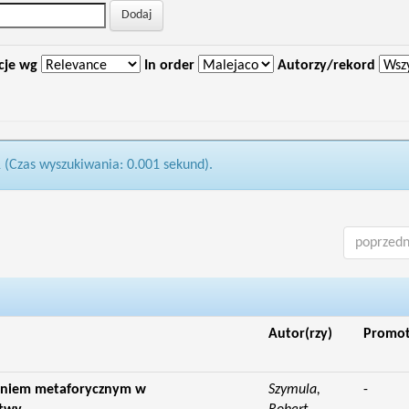
cje wg
In order
Autorzy/rekord
1 (Czas wyszukiwania: 0.001 sekund).
poprzedn
Autor(rzy)
Promo
eniem metaforycznym w
Szymula,
-