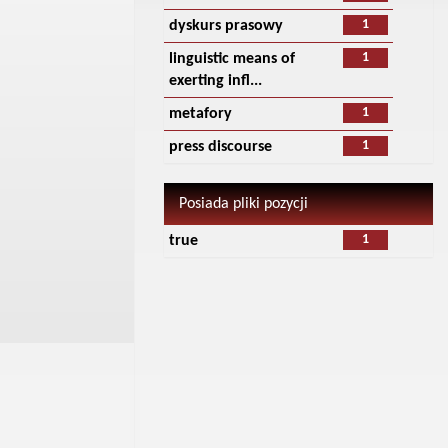
1
dyskurs prasowy
1
linguistic means of
exerting infl...
1
metafory
1
press discourse
Posiada pliki pozycji
1
true