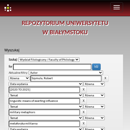
Skip
REPOZYTORIUM UNIWERSYTETU
navigation
W BIAŁYMSTOKU
Wyszukaj
Szukaj:
for
Aktualne filtry: