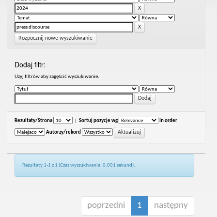
Rozpocznij nowe wyszukiwanie
Dodaj filtr:
Uzyj filtrów aby zagęścić wyszukiwanie.
Rezultaty/Strona
|
Sortuj pozycje wg
In order
Autorzy/rekord
Rezultaty 1-1 z 1 (Czas wyszukiwania: 0.001 sekund).
poprzedni
1
następny