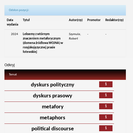
Odsłon pozycji:
Data
Tytuł
Autor(rzy)
Promotor
Redaktor(rzy)
wydania
2024
Leksemy z wtórnym
Szymula,
-
-
znaczeniem metaforycznym
Robert
(domena źródłowa WOJNA) w
rosyjskojęzycznej prasie
łotewskiej
Odkryj
Temat
1
dyskurs polityczny
1
dyskurs prasowy
1
metafory
1
metaphors
1
political discourse